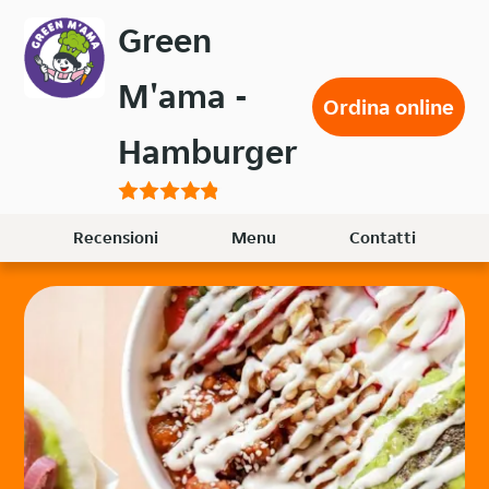
Passa
Green
al
contenuto
M'ama -
principale
Ordina online
Hamburger
Recensioni
Menu
Contatti